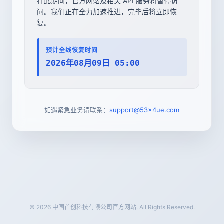
在此期间，官方网站及相关 API 服务将暂停访
问。我们正在全力加速推进，完毕后将立即恢
复。
预计全线恢复时间
2026年08月09日 05:00
如遇紧急业务请联系：
support@53x4ue.com
© 2026 中国首创科技有限公司官方网站. All Rights Reserved.