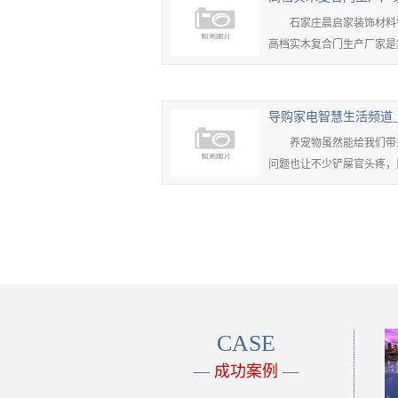
石家庄晨启家装饰材料销售
高档实木复合门生产厂家是
企......
导购家电智慧生活频道
养宠物虽然能给我们带来
问题也让不少铲屎官头疼，
飘散......
CASE
—
成功案例
—