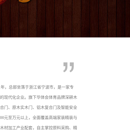
21年，总部坐落于浙江省宁波市，是一家专
的现代化企业。旗下华体会体育品牌深耕木
合门、原木实木门、铝木复合门及智能安全
000元至万元以上，全面覆盖高端家装精装与
木材加工产业配套，自主掌控原料采购、精