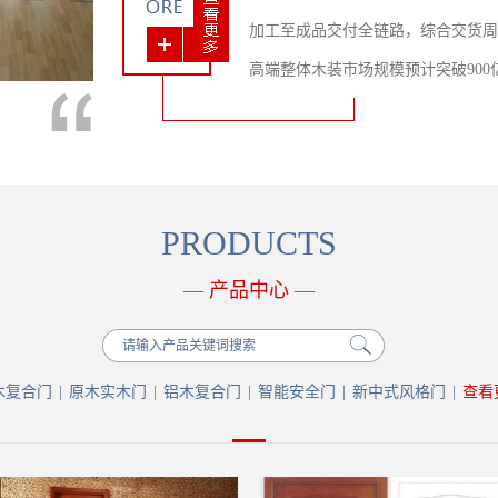
加工至成品交付全链路，综合交货周期
高端整体木装市场规模预计突破90
口，持续加大新中式风格门与智能集
每一位客户。
PRODUCTS
—
产品中心
—
木复合门
|
原木实木门
|
铝木复合门
|
智能安全门
|
新中式风格门
|
查看