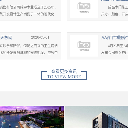
有限公司威宇木业成立于2005年，
成品木门施工工艺
集开发设计生产销售于一体的现代化
尺寸、颜色、开启方
_天极网
2026-05-01
欢乐和陪伴，但随之而来的卫生清洁
4月23日至24
比如沙发缝隙堆积的宠物毛发、空气中
发布会围绕入户门行
查看更多资讯
TO VIEW MORE