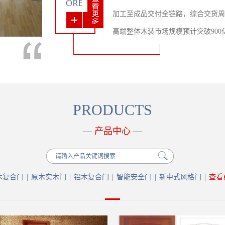
加工至成品交付全链路，综合交货周期
高端整体木装市场规模预计突破90
口，持续加大新中式风格门与智能集
每一位客户。
PRODUCTS
—
产品中心
—
木复合门
|
原木实木门
|
铝木复合门
|
智能安全门
|
新中式风格门
|
查看