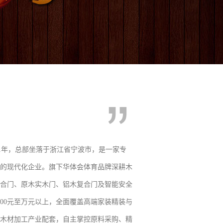
21年，总部坐落于浙江省宁波市，是一家专
的现代化企业。旗下华体会体育品牌深耕木
合门、原木实木门、铝木复合门及智能安全
000元至万元以上，全面覆盖高端家装精装与
木材加工产业配套，自主掌控原料采购、精