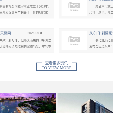
有限公司威宇木业成立于2005年，
成品木门施工工艺
集开发设计生产销售于一体的现代化
尺寸、颜色、开启方
_天极网
2026-05-01
欢乐和陪伴，但随之而来的卫生清洁
4月23日至24
比如沙发缝隙堆积的宠物毛发、空气中
发布会围绕入户门行
查看更多资讯
TO VIEW MORE