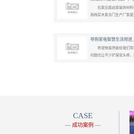
石家庄晨启家装饰材料销售
高档实木复合门生产厂家是
企......
导购家电智慧生活频道
养宠物虽然能给我们带来
问题也让不少铲屎官头疼，
飘散......
CASE
—
成功案例
—